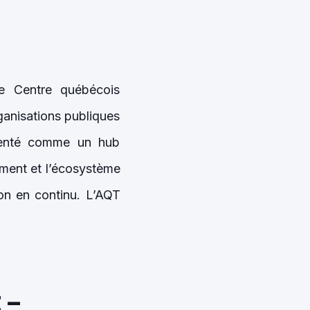
e Centre québécois
anisations publiques
ésenté comme un hub
ement et l’écosystème
on en continu. L’AQT
 –