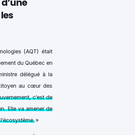
i d’une
 les
nologies (AQT) était
rnement du Québec en
ministre délégué à la
 citoyen au cœur des
ouvernement, c’est de
yen. Elle va amener de
 l’écosystème.
»