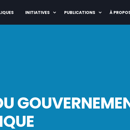
LIQUES
INITIATIVES
PUBLICATIONS
À PROPO
É DU GOUVERNEME
IQUE