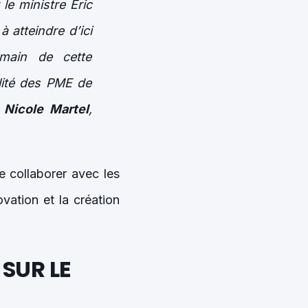
le ministre Éric
 atteindre d’ici
umain de cette
ilité des PME de
e
Nicole Martel
,
de collaborer avec les
ovation et la création
SUR LE