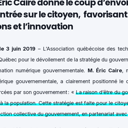
Éric Caire donne le coup d’envo
ntrée sur le citoyen, favorisant
ns et l’innovation
e 3 juin 2019
– L’Association québécoise des tech
 Québec pour le dévoilement de la stratégie du gouve
rmation numérique gouvernementale.
M. Éric Caire
, 
rique gouvernementale, a clairement positionné le
rcées par son gouvernement : «
La raison d’être du g
 la population. Cette stratégie est faite pour le cito
action collective du gouvernement, en partenariat avec