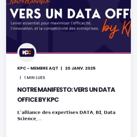
KPC - MEMBRE AQT
20 JANV. 2025
1
MIN LUES
NOTRE MANIFESTO: VERS UN DATA
OFFICE BY KPC
𝗟'𝗮𝗹𝗹𝗶𝗮𝗻𝗰𝗲 𝗱𝗲𝘀 𝗲𝘅𝗽𝗲𝗿𝘁𝗶𝘀𝗲𝘀 𝗗𝗔𝗧𝗔, 𝗕𝗜, 𝗗𝗮𝘁𝗮
𝗦𝗰𝗶𝗲𝗻𝗰𝗲, ...