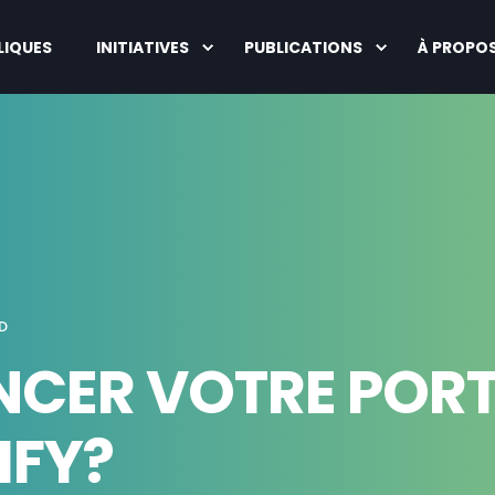
LIQUES
INITIATIVES
PUBLICATIONS
À PROPO
D
CER VOTRE PORTA
IFY?