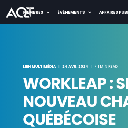
MEMBRES
ÉVÉNEMENTS
AFFAIRES PUB
LIEN MULTIMÉDIA
24 AVR. 2024
< 1 MIN READ
WORKLEAP : S
NOUVEAU CHA
QUÉBÉCOISE