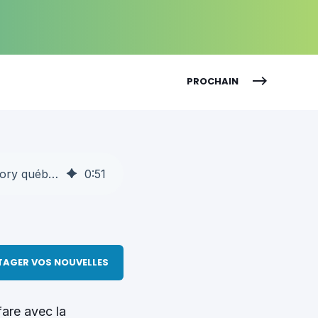
PROCHAIN
Workleap : Simon De Baene raconte le nouveau chapitre d’une success story québécoise - AQT
0
:
51
TAGER VOS NOUVELLES
are avec la