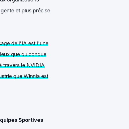
igente et plus précise
ge de l'IA est l'une
 mieux que quiconque
 à travers le NVIDIA
ustrie que Winnia est
Équipes Sportives