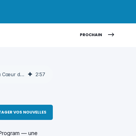
PROCHAIN
Winnia Intègre le NVIDIA Inception Program et Propulse l'IA Agentique au Cœur du Sport Professionnel
2
:
57
TAGER VOS NOUVELLES
 Program — une