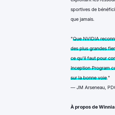
sportives de bénéfici
que jamais.
"
Que NVIDIA reconnai
des plus grandes fier
ce qu'il faut pour co
Inception Program co
sur la bonne voie
."
— JM Arseneau, PDG
À propos de Winnia