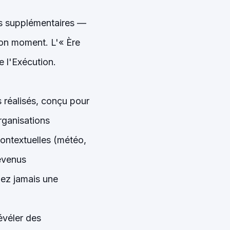
ts supplémentaires —
bon moment. L'« Ère
e l'Exécution.
s réalisés, conçu pour
rganisations
ontextuelles (météo,
evenus
uez jamais une
évéler des