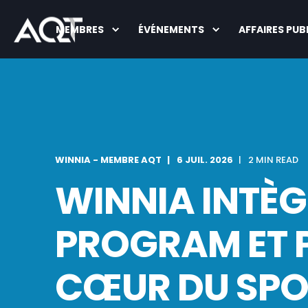
MEMBRES
ÉVÉNEMENTS
AFFAIRES PUB
WINNIA - MEMBRE AQT
6 JUIL. 2026
2 MIN READ
WINNIA INTÈG
PROGRAM ET P
CŒUR DU SPO