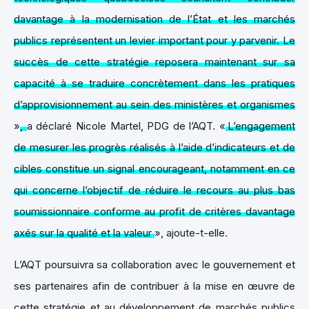
davantage à la modernisation de l’État et les marchés
publics représentent un levier important pour y parvenir. Le
succès de cette stratégie reposera maintenant sur sa
capacité à se traduire concrètement dans les pratiques
d’approvisionnement au sein des ministères et organismes
»
,
a déclaré Nicole Martel, PDG de l’AQT.
«
L’engagement
de mesurer les progrès réalisés à l’aide d’indicateurs et de
cibles constitue un signal encourageant, notamment en ce
qui concerne l’objectif de réduire le recours au plus bas
soumissionnaire conforme au profit de critères davantage
axés sur la qualité et la valeur
», ajoute-t-elle.
L’AQT poursuivra sa collaboration avec le gouvernement et
ses partenaires afin de contribuer à la mise en œuvre de
cette stratégie et au développement de marchés publics