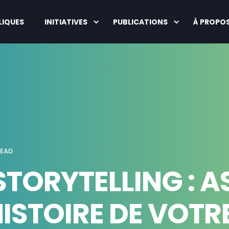
LIQUES
INITIATIVES
PUBLICATIONS
À PROPO
READ
 STORYTELLING : 
ISTOIRE DE VOT