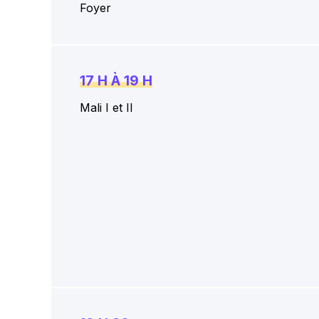
Foyer
17 H À 19 H
Mali I et II