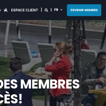
FR
S
DEVENIR MEMBRE
ESPACE CLIENT
 DES MEMBRES
CÈS!