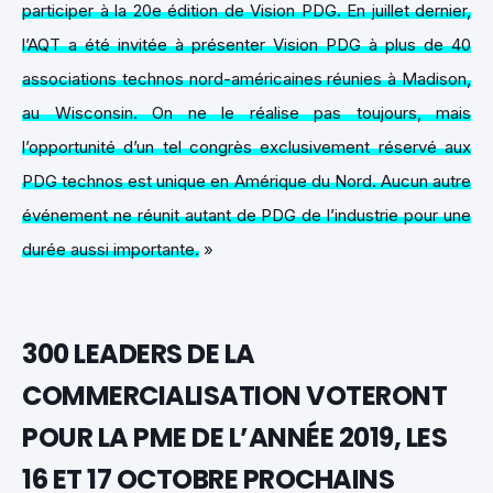
participer à la 20e édition de Vision PDG. En juillet dernier,
l’AQT a été invitée à présenter Vision PDG à plus de 40
associations technos nord-américaines réunies à Madison,
au Wisconsin.
On ne le réalise pas toujours, mais
l’opportunité d’un tel congrès exclusivement réservé aux
PDG technos est unique en Amérique du Nord. Aucun autre
événement ne réunit autant de PDG de l’industrie pour une
durée aussi importante.
»
300 LEADERS DE LA
COMMERCIALISATION VOTERONT
POUR LA PME DE L’ANNÉE 2019, LES
16 ET 17 OCTOBRE PROCHAINS