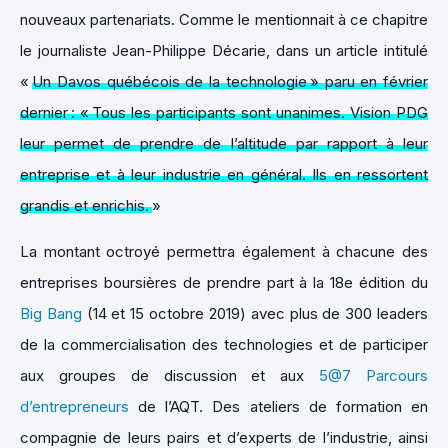
nouveaux partenariats. Comme le mentionnait à ce chapitre
le journaliste Jean-Philippe Décarie, dans un article intitulé
«
Un Davos québécois de la technologie » paru en février
dernier : « Tous les participants sont unanimes. Vision PDG
leur permet de prendre de l’altitude par rapport à leur
entreprise et à leur industrie en général. Ils en ressortent
grandis et enrichis.
»
La montant octroyé permettra également à chacune des
entreprises boursières de prendre part à la 18e édition du
Big Bang
(14 et 15 octobre 2019) avec plus de 300 leaders
de la commercialisation des technologies et de participer
aux groupes de discussion et aux
5@7 Parcours
d’entrepreneurs
de l’AQT. Des ateliers de formation en
compagnie de leurs pairs et d’experts de l’industrie, ainsi