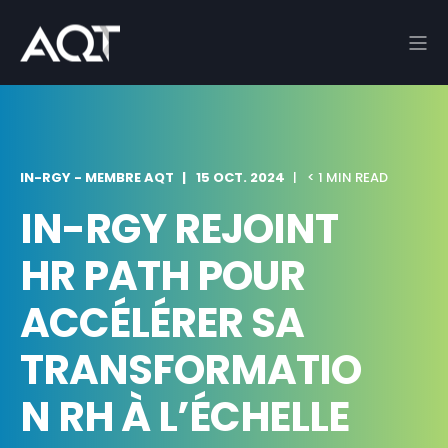
IN-RGY - MEMBRE AQT
15 OCT. 2024
< 1 MIN READ
IN-RGY REJOINT
HR PATH POUR
ACCÉLÉRER SA
TRANSFORMATIO
N RH À L’ÉCHELLE