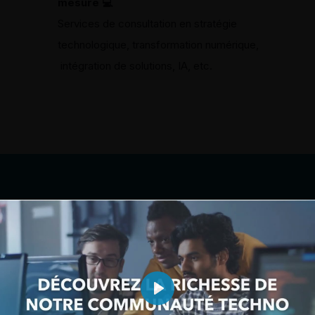
mesure
💻
Services de consultation en stratégie
technologique, transformation numérique,
intégration de solutions,
IA,
etc.
Adhérez maintenant et
transformez votre vision
en action!
Play