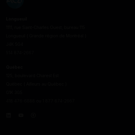
Longueuil
1111, rue Saint-Charles Ouest,
bureau 115
Longueuil ( Grande région de Montréal )
J4K 5G4
514 874-2667
Québec
125, boulevard Charest Est
Québec ( Ailleurs au Québec )
G1K 3G5
418 476-6888
ou
1 877 874-2667