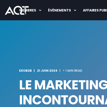
MEMBRES
ÉVÉNEMENTS
AFFAIRES PUB
EXOB2B
21 JUIN 2024
< 1 MIN READ
LE MARKETING
INCONTOURN