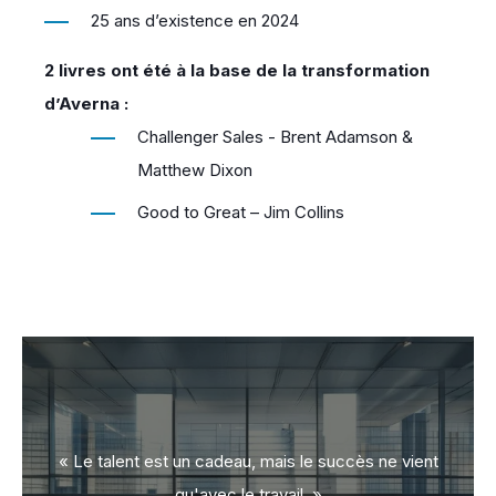
25 ans d’existence en 2024
2 livres ont été à la base de la transformation
d’Averna :
Challenger Sales - Brent Adamson &
Matthew Dixon
Good to Great – Jim Collins
nt
« Le talent est un cadeau, mais le succès ne vient
«
qu'avec le travail.
»