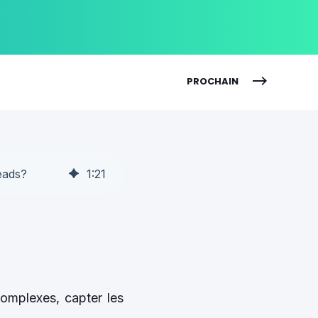
PROCHAIN
eads?
1
:
21
omplexes, capter les